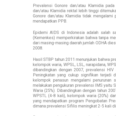
Prevalensi Gonore dan/atau Klamidia pa
dan/atau Klamidia rektal lebih tinggi ditemu
Gonore dan/atau Klamidia tidak mengalami 
mendapatkan PPB.
Epidemi AIDS di Indonesia adalah salah s
(Kemenkes) memperkirakan bahwa tanpa men
dari masing-masing daerah jumlah ODHA diest
2008.
Hasil STBP tahun 2011 menunjukan bahwa preva
kelompok waria, WPSL, LSL, narapidana, WPST
dibandingkan dengan 2007, prevalensi HIV 
Peningkatan yang cukup signifikan terjadi 
kelompok penasun mengalami penurunan 
melakukan pengukuran prevalensi IMS yaitu Sif
Waria (25%). Dibandingkan dengan tahun 200
WPSTL (4-8 kali), kelompok waria (20%) dan p
yang mendapatkan program Pengobatan Presu
dimana prevalensi Sifilis meningkat 2-5 kali d