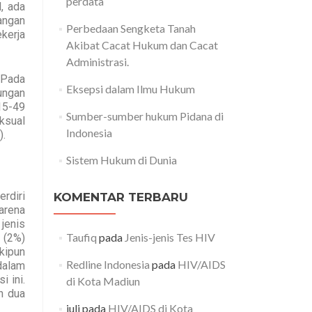
perdata
, ada
angan
Perbedaan Sengketa Tanah
kerja
Akibat Cacat Hukum dan Cacat
Administrasi.
 Pada
Eksepsi dalam Ilmu Hukum
ungan
15-49
Sumber-sumber hukum Pidana di
ksual
Indonesia
).
Sistem Hukum di Dunia
rdiri
KOMENTAR TERBARU
arena
jenis
Taufiq
pada
Jenis-jenis Tes HIV
 (2%)
skipun
Redline Indonesia
pada
HIV/AIDS
dalam
i ini.
di Kota Madiun
h dua
juli
pada
HIV/AIDS di Kota