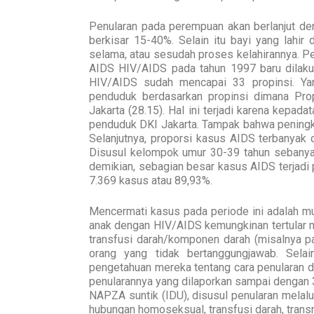
Penularan pada perempuan akan berlanjut de
berkisar 15-40%. Selain itu bayi yang lahir
selama, atau sesudah proses kelahirannya. Pen
AIDS HIV/AIDS pada tahun 1997 baru dilaku
HIV/AIDS sudah mencapai 33 propinsi. Yan
penduduk berdasarkan propinsi dimana Prop
Jakarta (28.15). Hal ini terjadi karena kepa
penduduk DKI Jakarta. Tampak bahwa peningka
Selanjutnya, proporsi kasus AIDS terbanyak
Disusul kelompok umur 30-39 tahun sebany
demikian, sebagian besar kasus AIDS terjadi
7.369 kasus atau 89,93%.
Mencermati kasus pada periode ini adalah mu
anak dengan HIV/AIDS kemungkinan tertular me
transfusi darah/komponen darah (misalnya pa
orang yang tidak bertanggungjawab. Selai
pengetahuan mereka tentang cara penularan da
penularannya yang dilaporkan sampai dengan 
NAPZA suntik (IDU), disusul penularan melalu
hubungan homoseksual, transfusi darah, transmi