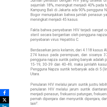
Jumlah penasun dengan HIV yang dirawat di
sejumlah 18%, meningkat menjadi 40% pada t
Kampung Bali di Jakarta ada 90% pengguna NAPZ
Bogor menunjukkan bahwa jumlah penasun ya
meningkat menjadi 45 kasus.
Fakta bahwa penyebaran HIV terjadi sangat c
steril secara bergantian oleh pengguna napz
penyebaran virus Hepatitis C.
Berdasarkan jenis kelamin, dari 4.118 kasus A
274 kasus pada perempuan, dan sisanya 37 
pengguna napza suntik paling banyak adalah 
15-19, 30-39 dan 40-49, maka jumlahh kasu
Pengguna Napza suntik terbanyak ada di 5 (lim
Utara.
Penularan HIV melalui jarum suntik justru leb
penularan HIV melalui jarum suntik dianta
menjadi penasun, frekuensi patungan, frekue
pernah dipenjara dan menyuntik dipenjara, d
v
lain
.