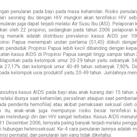
ngan penularan pada bayi pada masa kehamilan. Risiko penular
 dari seorang ibu dengan HIV mungkin akan terinfeksi HIV seb
ularan juga dapat terjadi melalui Air Susu Ibu (ASI). Pelaporan
kan oleh 22 propinsi, sedangkan pada tahun 2006 pelaporan 
g menarik adalah distribusi prevalensi kasus AIDS per 10
insi Papua menempati urutan pertama (51,45) diikuti denga
datan penduduk Propinsi Papua lebih kecil dibanding dengan kep
tan kasus AIDS di Propinsi Papua sangat tinggi sampai tahun 
 dilaporkan pada kelompok umur 20-29 tahun yaitu sebanyak 54
ak 27,17% dan kelompok umur 40-49 tahun sebanyak 7,90%. D
 pada kelompok usia produktif yaitu 20-49 tahun. Jumlahnya men
nculnya kasus AIDS pada bayi atau anak kurang dari 15 tahun. 
lalui ibunya saat kehamilan, persalinan ataupun saat pemberian
da penderita hemofilia) atau akibat pemaksaan seksual oleh o
n itu, anak-anak juga mempunyai risiko besar terinfeksi k
n melindungi diri dari HIV sangat terbatas. Kasus AIDS menurut
31 Desember 2006, ternyata paling banyak terjadi melalui pengg
i hubungan heteroseksual. Ke-4 cara penularan lainnya adalah m
si perinatal, dan penularan lain yang tidak diketahui.