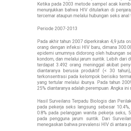
Ketika pada 2003 metode sampel acak kembali
menunjukkan bahwa HIV ditularkan di penjar
tercemar ataupun melalui hubungan seks anal 
Periode 2007-2013
Pada akhir tahun 2007 diperkirakan 4,9 juta ora
orang dengan infeksi HIV baru, dimana 300.0
epidemi umumnya didorong oleh hubungan se
kondom, dan melalui jarum suntik. Lebih dari 
terdapat 3.492 orang meninggal akibat peny
diantaranya berusia produktif (< 30 tahu
terkonsentrasi pada kelompok berisiko terma
yang tertular melalui ibunya. Pada tahun 20
25% diantaranya adalah perempuan. Angka ini
Hasil Surveilans Terpadu Biologis dan Peril
pada pekerja seks langsung sebesar 10.4%, 
0.8% pada pelanggan wanita pekerja seks, 
pada pengguna jarum suntik. Dari Surveila
menegaskan bahwa prevalensi HIV di antara po