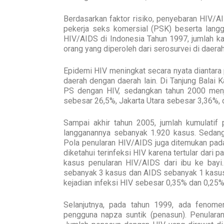
Berdasarkan faktor risiko, penyebaran HIV/AI
pekerja seks komersial (PSK) beserta lang
HIV/AIDS di Indonesia Tahun 1997, jumlah k
orang yang diperoleh dari serosurvei di daera
Epidemi HIV meningkat secara nyata diantara p
daerah dengan daerah lain. Di Tanjung Balai
PS dengan HIV, sedangkan tahun 2000 men
sebesar 26,5%, Jakarta Utara sebesar 3,36%, 
Sampai akhir tahun 2005, jumlah kumulatif
langganannya sebanyak 1.920 kasus. Sedang
Pola penularan HIV/AIDS juga ditemukan pada
diketahui terinfeksi HIV karena tertular dari p
kasus penularan HIV/AIDS dari ibu ke bayi.
sebanyak 3 kasus dan AIDS sebanyak 1 kasus (
kejadian infeksi HIV sebesar 0,35% dan 0,25
Selanjutnya, pada tahun 1999, ada fenome
pengguna napza suntik (penasun). Penularan