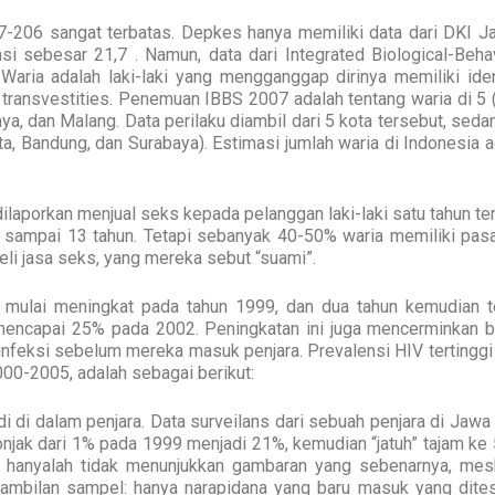
7-206 sangat terbatas. Depkes hanya memiliki data dari DKI Ja
si sebesar 21,7 . Namun, data dari Integrated Biological-Behav
 Waria adalah laki-laki yang mengganggap dirinya memiliki iden
 transvestities. Penemuan IBBS 2007 adalah tentang waria di 5 
ya, dan Malang. Data perilaku diambil dari 5 kota tersebut, sed
arta, Bandung, dan Surabaya). Estimasi jumlah waria di Indonesia 
ilaporkan menjual seks kepada pelanggan laki-laki satu tahun ter
9 sampai 13 tahun. Tetapi sebanyak 40-50% waria memiliki pas
eli jasa seks, yang mereka sebut “suami”.
a mulai meningkat pada tahun 1999, dan dua tahun kemudian te
 mencapai 25% pada 2002. Peningkatan ini juga mencerminkan 
infeksi sebelum mereka masuk penjara. Prevalensi HIV tertinggi
000-2005, adalah sebagai berikut:
di di dalam penjara. Data surveilans dari sebuah penjara di Jawa
njak dari 1% pada 1999 menjadi 21%, kemudian “jatuh” tajam ke 
a hanyalah tidak menunjukkan gambaran yang sebenarnya, mes
bilan sampel: hanya narapidana yang baru masuk yang dites