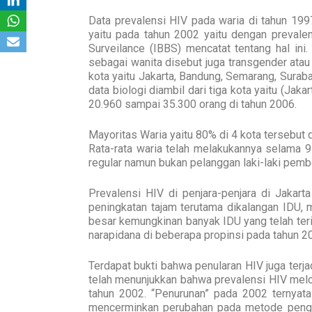
Data prevalensi HIV pada waria di tahun 199
yaitu pada tahun 2002 yaitu dengan prevalen
Surveilance (IBBS) mencatat tentang hal ini.
sebagai wanita disebut juga transgender atau
kota yaitu Jakarta, Bandung, Semarang, Suraba
data biologi diambil dari tiga kota yaitu (Jak
20.960 sampai 35.300 orang di tahun 2006.
Mayoritas Waria yaitu 80% di 4 kota tersebut d
Rata-rata waria telah melakukannya selama 
regular namun bukan pelanggan laki-laki pemb
Prevalensi HIV di penjara-penjara di Jakart
peningkatan tajam terutama dikalangan IDU,
besar kemungkinan banyak IDU yang telah ter
narapidana di beberapa propinsi pada tahun 2
Terdapat bukti bahwa penularan HIV juga terja
telah menunjukkan bahwa prevalensi HIV melo
tahun 2002. “Penurunan” pada 2002 ternyat
mencerminkan perubahan pada metode pengam