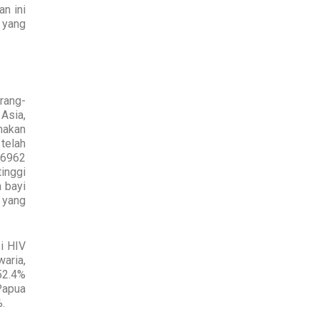
n ini
 yang
orang-
Asia,
nakan
 telah
 6962
inggi
 bayi
 yang
i HIV
aria,
52.4%
Papua
.