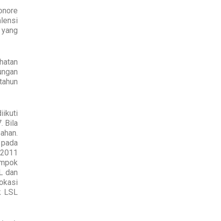
onore
alensi
 yang
hatan
ungan
tahun
iikuti
 Bila
ahan.
 pada
 2011
lompok
L dan
lokasi
k LSL