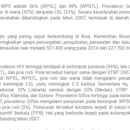
da WPS adalah 56% (WPSL) dan 49% (WPSTL). Prevalensi G
kan di waria (43%) daripada LSL (33%). Secara keseluruhan prev
perubahan dibandingkan pada tahun 2007, termasuk di daerah
atu yang paling cepat berkembang di Asia. Kementrian Kese
ingkatkan upaya pencegahan, pengobatan, perawatan dan duk
imasikan naik menjadi 501.400 orang pada 2014 dari 227.700 di
lensi HIV tertinggi terdapat di kelompok penasun (36%), lalu d
L, dan pria risti. Pola tersebut hampir sama dengan STBP 2007.
di WPSL, WPSTL, pria risti dan waria tidak mengalami perub
di kelompok LSL yaitu meningkat 2-3 kalinya. Sementara itu,
sebesar 10% (Jakarta) sampai dengan 20% (Medan). STBP
ilis, Klamidia, dan Gonore. Prevalensi Sifilis tertinggi pada ke
7, prevalensi Sifilis mengalami penurunan pada kelompok WPS
ria risti (3%). Penurunan tersebut terutama terjadi di lokasi-
mtif Berkala (PPB). Hal yang berbeda terjadi pada kelompo
ibanding tahun 2007.