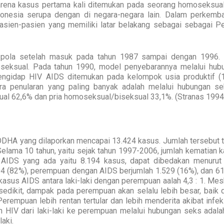
arena kasus pertama kali ditemukan pada seorang homoseksual
onesia serupa dengan di negara-negara lain. Dalam perkemb
pasien-pasien yang memiliki latar belakang sebagai sebagai Pe
a pola setelah masuk pada tahun 1987 sampai dengan 1996.
eksual. Pada tahun 1990, model penyebarannya melalui hub
engidap HIV AIDS ditemukan pada kelompok usia produktif (
ra penularan yang paling banyak adalah melalui hubungan se
sual 62,6% dan pria homoseksual/biseksual 33,1%. (Stranas 1994
DHA yang dilaporkan mencapai 13.424 kasus. Jumlah tersebut te
elama 10 tahun, yaitu sejak tahun 1997-2006, jumlah kematian k
AIDS yang ada yaitu 8.194 kasus, dapat dibedakan menurut 
604 (82%), perempuan dengan AIDS berjumlah 1.529 (16%), dan 61
o kasus AIDS antara laki-laki dengan perempuan aalah 4,3 : 1. Me
edikit, dampak pada perempuan akan selalu lebih besar, baik 
empuan lebih rentan tertular dan lebih menderita akibat infeks
 HIV dari laki-laki ke perempuan melalui hubungan seks adala
laki.