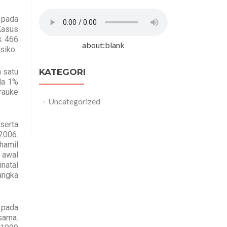
 pada
Kasus
k 466
about:blank
siko.
a satu
KATEGORI
da 1%
rauke
Uncategorized
serta
2006.
hamil
h awal
natal
 angka
 pada
sama.