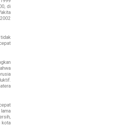
 1999
0, di
Yakita
 2002
tidak
cepat
angkan
bahwa
rusia
ktif.
matera
rcepat
 lama
rsih,
 kota