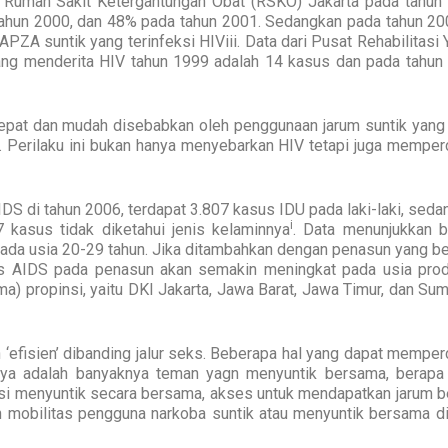
 Rumah Sakit Ketergantungan Obat (RSKO) Jakarta pada tahun
ahun 2000, dan 48% pada tahun 2001. Sedangkan pada tahun 200
A suntik yang terinfeksi HIViii. Data dari Pusat Rehabilitasi 
ng menderita HIV tahun 1999 adalah 14 kasus dan pada tahun
epat dan mudah disebabkan oleh penggunaan jarum suntik yang 
a. Perilaku ini bukan hanya menyebarkan HIV tetapi juga memper
IDS di tahun 2006, terdapat 3.807 kasus IDU pada laki-laki, sed
i
kasus tidak diketahui jenis kelaminnya
. Data menunjukkan 
pada usia 20-29 tahun. Jika ditambahkan dengan penasun yang be
s AIDS pada penasun akan semakin meningkat pada usia produ
a) propinsi, yaitu DKI Jakarta, Jawa Barat, Jawa Timur, dan Su
ih ‘efisien’ dibanding jalur seks. Beberapa hal yang dapat mempe
ranya adalah banyaknya teman yagn menyuntik bersama, berapa
nsi menyuntik secara bersama, akses untuk mendapatkan jarum be
an mobilitas pengguna narkoba suntik atau menyuntik bersama di