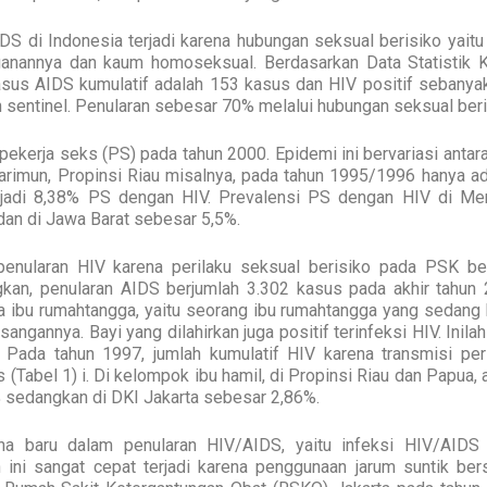
DS di Indonesia terjadi karena hubungan seksual berisiko yaitu
ganannya dan kaum homoseksual. Berdasarkan Data Statistik 
asus AIDS kumulatif adalah 153 kasus dan HIV positif sebanya
h sentinel. Penularan sebesar 70% melalui hubungan seksual beri
ekerja seks (PS) pada tahun 2000. Epidemi ini bervariasi antar
 Karimun, Propinsi Riau misalnya, pada tahun 1995/1996 hanya a
jadi 8,38% PS dengan HIV. Prevalensi PS dengan HIV di Me
dan di Jawa Barat sebesar 5,5%.
 penularan HIV karena perilaku seksual berisiko pada PSK be
kan, penularan AIDS berjumlah 3.302 kasus pada akhir tahun 
 ibu rumahtangga, yaitu seorang ibu rumahtangga yang sedang 
asangannya. Bayi yang dilahirkan juga positif terinfeksi HIV. Inila
 Pada tahun 1997, jumlah kumulatif HIV karena transmisi peri
Tabel 1) i. Di kelompok ibu hamil, di Propinsi Riau dan Papua,
% sedangkan di DKI Jakarta sebesar 2,86%.
na baru dalam penularan HIV/AIDS, yaitu infeksi HIV/AIDS
 ini sangat cepat terjadi karena penggunaan jarum suntik ber