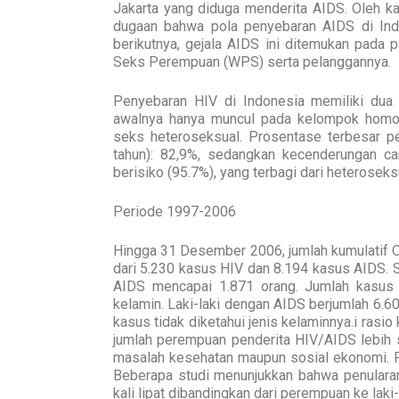
Jakarta yang diduga menderita AIDS. Oleh k
dugaan bahwa pola penyebaran AIDS di Ind
berikutnya, gejala AIDS ini ditemukan pada 
Seks Perempuan (WPS) serta pelanggannya.
Penyebaran HIV di Indonesia memiliki du
awalnya hanya muncul pada kelompok homos
seks heteroseksual. Prosentase terbesar p
tahun): 82,9%, sedangkan kecenderungan ca
berisiko (95.7%), yang terbagi dari heterosek
Periode 1997-2006
Hingga 31 Desember 2006, jumlah kumulatif O
dari 5.230 kasus HIV dan 8.194 kasus AIDS. S
AIDS mencapai 1.871 orang. Jumlah kasus 
kelamin. Laki-laki dengan AIDS berjumlah 6.
kasus tidak diketahui jenis kelaminnya.i rasi
jumlah perempuan penderita HIV/AIDS lebih s
masalah kesehatan maupun sosial ekonomi. Per
Beberapa studi menunjukkan bahwa penularan
kali lipat dibandingkan dari perempuan ke laki-