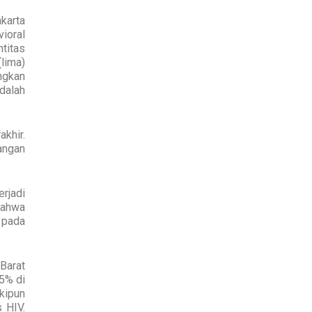
karta
ioral
titas
(lima)
angkan
adalah
akhir.
angan
rjadi
bahwa
 pada
 Barat
5% di
kipun
 HIV.