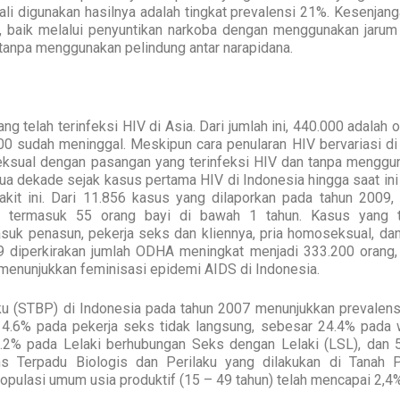
 digunakan hasilnya adalah tingkat prevalensi 21%. Kesenjanga
a, baik melalui penyuntikan narkoba dengan menggunakan jarum
tanpa menggunakan pelindung antar narapidana.
ng telah terinfeksi HIV di Asia. Dari jumlah ini, 440.000 adalah 
00 sudah meninggal. Meskipun cara penularan HIV bervariasi di 
ksual dengan pasangan yang terinfeksi HIV dan tanpa menggu
dua dekade sejak kasus pertama HIV di Indonesia hingga saat ini
akit ini. Dari 11.856 kasus yang dilaporkan pada tahun 2009,
n), termasuk 55 orang bayi di bawah 1 tahun. Kasus yang t
suk penasun, pekerja seks dan kliennya, pria homoseksual, dan
09 diperkirakan jumlah ODHA meningkat menjadi 333.200 orang,
 menunjukkan feminisasi epidemi AIDS di Indonesia.
aku (STBP) di Indonesia pada tahun 2007 menunjukkan prevalens
4.6% pada pekerja seks tidak langsung, sebesar 24.4% pada w
5.2% pada Lelaki berhubungan Seks dengan Lelaki (LSL), dan 
ns Terpadu Biologis dan Perilaku yang dilakukan di Tanah 
pulasi umum usia produktif (15 – 49 tahun) telah mencapai 2,4%