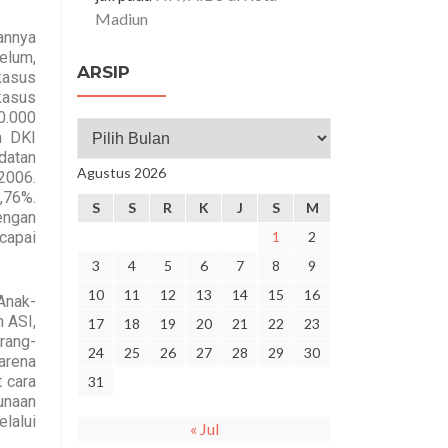
Madiun
annya
elum,
ARSIP
 kasus
kasus
0.000
n DKI
adatan
Agustus 2026
2006.
,76%.
S
S
R
K
J
S
M
engan
capai
1
2
3
4
5
6
7
8
9
10
11
12
13
14
15
16
Anak-
 ASI,
17
18
19
20
21
22
23
rang-
24
25
26
27
28
29
30
arena
 cara
31
unaan
elalui
« Jul