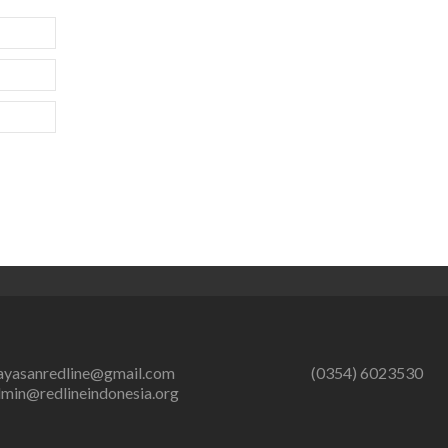
ayasanredline@gmail.com
(0354) 6023530
min@redlineindonesia.org