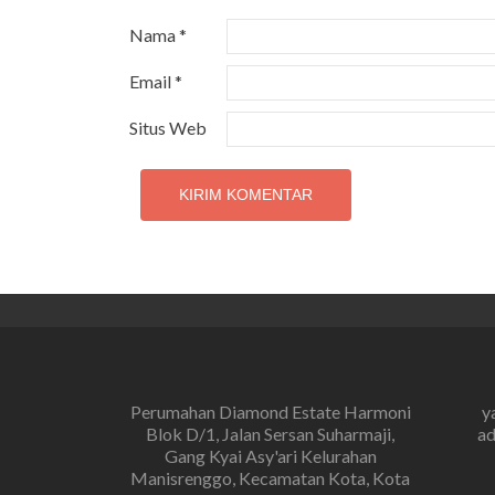
Nama
*
Email
*
Situs Web
Perumahan Diamond Estate Harmoni
y
Blok D/1, Jalan Sersan Suharmaji,
ad
Gang Kyai Asy'ari Kelurahan
Manisrenggo, Kecamatan Kota, Kota