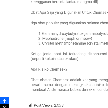
keengganan bercinta lantaran stigma dll).
Obat Apa Saja yang Digunakan Untuk Chemse
tiga obat populer yang digunakan selama che
Gammahydroxybutyrate/gammabutyrolact
Mephedrone (meph or meow)
Crystal methamphetamine (crystal met
Ketiga jenis obat ini terkadang dikonsums
(seperti kokain atau ekstasi).
Apa Risiko Chemsex?
Obat-obatan Chemsex adalah zat yang mengub
berarti sama dengan meningkatkan risiko t
membuat Anda merasa bebas dan akan cende
Post Views:
2,053