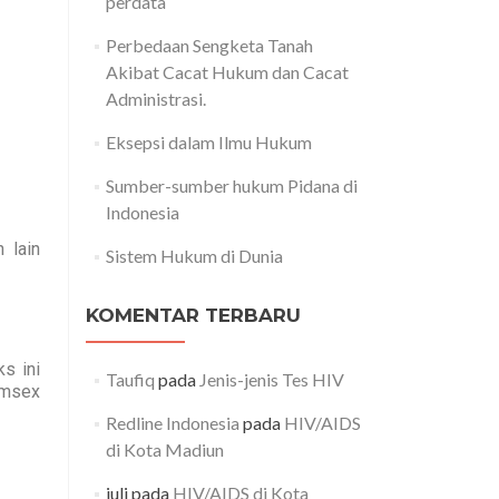
perdata
Perbedaan Sengketa Tanah
Akibat Cacat Hukum dan Cacat
Administrasi.
Eksepsi dalam Ilmu Hukum
Sumber-sumber hukum Pidana di
Indonesia
 lain
Sistem Hukum di Dunia
KOMENTAR TERBARU
s ini
Taufiq
pada
Jenis-jenis Tes HIV
emsex
Redline Indonesia
pada
HIV/AIDS
di Kota Madiun
juli
pada
HIV/AIDS di Kota