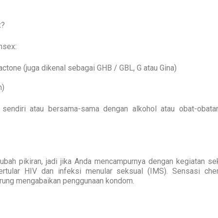
x?
msex:
one (juga dikenal sebagai GHB / GBL, G atau Gina)
h)
i sendiri atau bersama-sama dengan alkohol atau obat-obatan
ah pikiran, jadi jika Anda mencampurnya dengan kegiatan sek
ertular HIV dan infeksi menular seksual (IMS). Sensasi ch
rung mengabaikan penggunaan kondom.